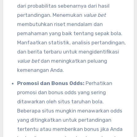
dari probabilitas sebenarnya dari hasil
pertandingan. Menemukan
value bet
membutuhkan riset mendalam dan
pemahaman yang baik tentang sepak bola.
Manfaatkan statistik, analisis pertandingan,
dan berita terbaru untuk mengidentifikasi
value bet
dan meningkatkan peluang
kemenangan Anda.
Promosi dan Bonus Odds:
Perhatikan
promosi dan bonus odds yang sering
ditawarkan oleh situs taruhan bola.
Beberapa situs mungkin menawarkan odds
yang ditingkatkan untuk pertandingan
tertentu atau memberikan bonus jika Anda