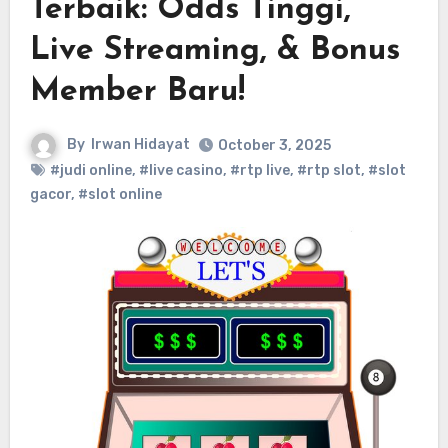
Terbaik: Odds Tinggi,
Live Streaming, & Bonus
Member Baru!
By
Irwan Hidayat
October 3, 2025
#judi online
,
#live casino
,
#rtp live
,
#rtp slot
,
#slot
gacor
,
#slot online