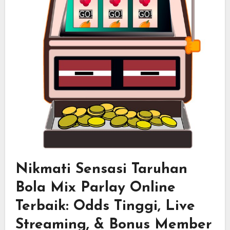
Nikmati Sensasi Taruhan
Bola Mix Parlay Online
Terbaik: Odds Tinggi, Live
Streaming, & Bonus Member