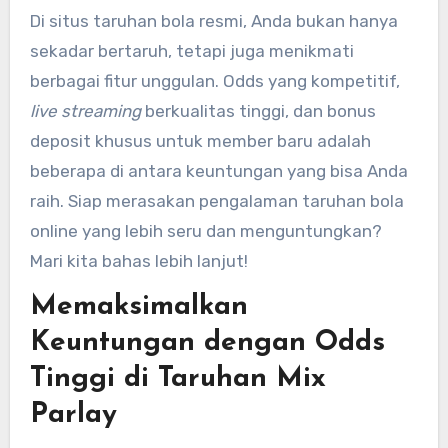
Di situs taruhan bola resmi, Anda bukan hanya
sekadar bertaruh, tetapi juga menikmati
berbagai fitur unggulan. Odds yang kompetitif,
live streaming
berkualitas tinggi, dan bonus
deposit khusus untuk member baru adalah
beberapa di antara keuntungan yang bisa Anda
raih. Siap merasakan pengalaman taruhan bola
online yang lebih seru dan menguntungkan?
Mari kita bahas lebih lanjut!
Memaksimalkan
Keuntungan dengan Odds
Tinggi di Taruhan Mix
Parlay