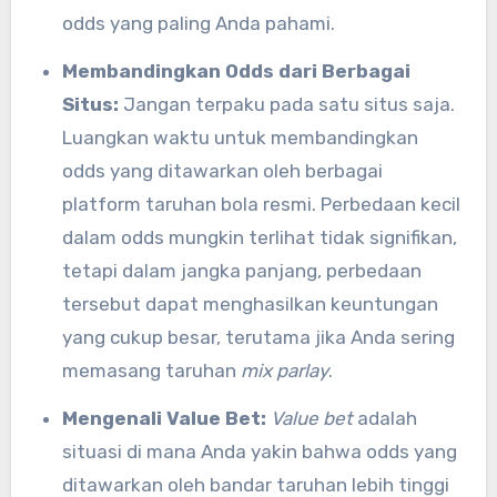
odds yang paling Anda pahami.
Membandingkan Odds dari Berbagai
Situs:
Jangan terpaku pada satu situs saja.
Luangkan waktu untuk membandingkan
odds yang ditawarkan oleh berbagai
platform taruhan bola resmi. Perbedaan kecil
dalam odds mungkin terlihat tidak signifikan,
tetapi dalam jangka panjang, perbedaan
tersebut dapat menghasilkan keuntungan
yang cukup besar, terutama jika Anda sering
memasang taruhan
mix parlay
.
Mengenali Value Bet:
Value bet
adalah
situasi di mana Anda yakin bahwa odds yang
ditawarkan oleh bandar taruhan lebih tinggi