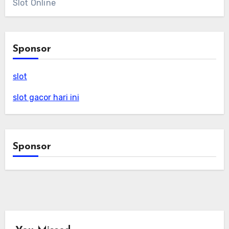
Slot Online
Sponsor
slot
slot gacor hari ini
Sponsor