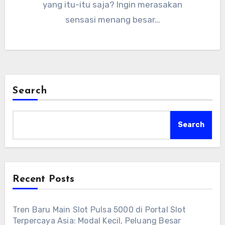
yang itu-itu saja? Ingin merasakan
sensasi menang besar…
Search
Search
Recent Posts
Tren Baru Main Slot Pulsa 5000 di Portal Slot
Terpercaya Asia: Modal Kecil, Peluang Besar