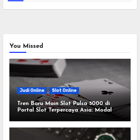
You Missed
Judi Online
Slot Online
Tren Baru Main Slot Pulsa 5000 di
Portal Slot Terpercaya Asia: Modal
Kecil, Peluang Besar