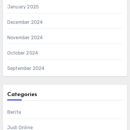
January 2025
December 2024
November 2024
October 2024
September 2024
Categories
Berita
Judi Online