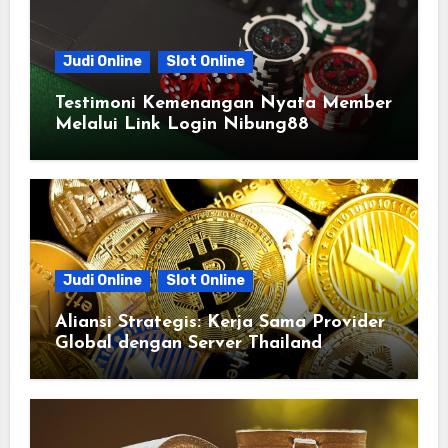
Judi Online
Slot Online
Testimoni Kemenangan Nyata Member
Melalui Link Login Nibung88
Judi Online
Slot Online
Aliansi Strategis: Kerja Sama Provider
Global dengan Server Thailand