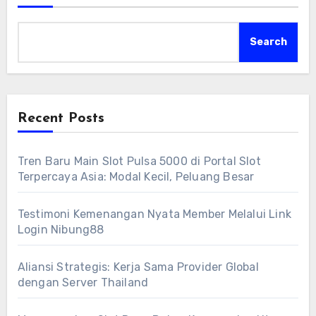
Search
Recent Posts
Tren Baru Main Slot Pulsa 5000 di Portal Slot
Terpercaya Asia: Modal Kecil, Peluang Besar
Testimoni Kemenangan Nyata Member Melalui Link
Login Nibung88
Aliansi Strategis: Kerja Sama Provider Global
dengan Server Thailand