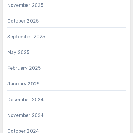
November 2025
October 2025
September 2025
May 2025
February 2025
January 2025
December 2024
November 2024
October 2024