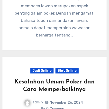
membaca lawan merupakan aspek
penting dalam poker. Dengan mengamati
bahasa tubuh dan tindakan lawan,
pemain dapat memperoleh wawasan
berharga tentang…
Judi Online
Slot Online
Kesalahan Umum Poker dan
Cara Memperbaikinya
admin
November 26, 2024
0
Comment