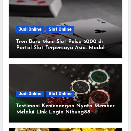
Judi Online
Slot Online
Tren Baru Main Slot Pulsa 5000 di
Portal Slot Terpercaya Asia: Modal
Kecil, Peluang Besar
Judi Online
Slot Online
Testimoni Kemenangan Nyata Member
Melalui Link Login Nibung88