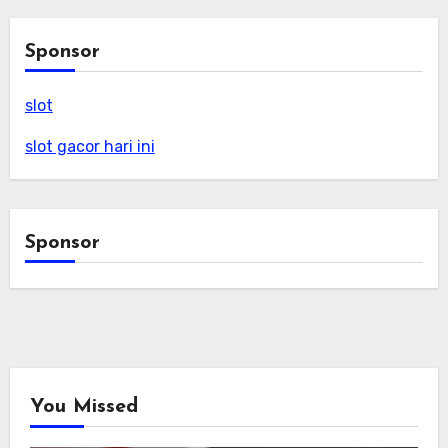
Sponsor
slot
slot gacor hari ini
Sponsor
You Missed