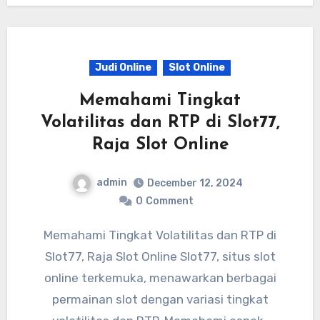
Judi Online
Slot Online
Memahami Tingkat
Volatilitas dan RTP di Slot77,
Raja Slot Online
admin
December 12, 2024
0
Comment
Memahami Tingkat Volatilitas dan RTP di
Slot77, Raja Slot Online Slot77, situs slot
online terkemuka, menawarkan berbagai
permainan slot dengan variasi tingkat