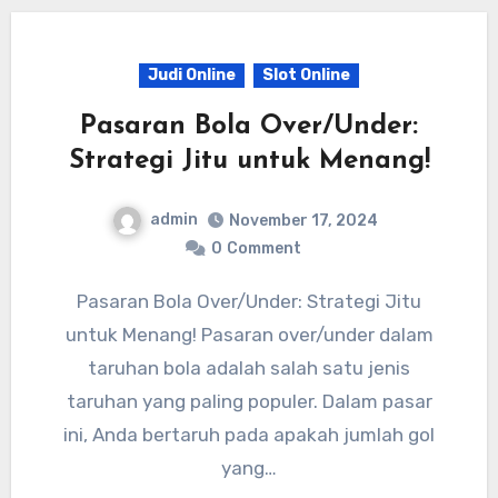
Judi Online
Slot Online
Pasaran Bola Over/Under:
Strategi Jitu untuk Menang!
admin
November 17, 2024
0
Comment
Pasaran Bola Over/Under: Strategi Jitu
untuk Menang! Pasaran over/under dalam
taruhan bola adalah salah satu jenis
taruhan yang paling populer. Dalam pasar
ini, Anda bertaruh pada apakah jumlah gol
yang…