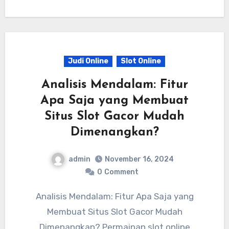
Judi Online
Slot Online
Analisis Mendalam: Fitur
Apa Saja yang Membuat
Situs Slot Gacor Mudah
Dimenangkan?
admin
November 16, 2024
0
Comment
Analisis Mendalam: Fitur Apa Saja yang
Membuat Situs Slot Gacor Mudah
Dimenangkan? Permainan slot online