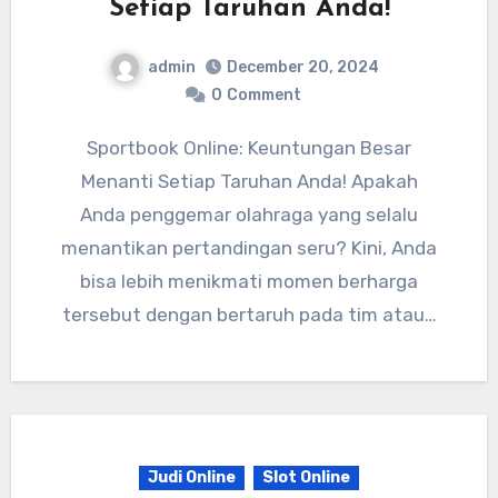
Setiap Taruhan Anda!
admin
December 20, 2024
0
Comment
Sportbook Online: Keuntungan Besar
Menanti Setiap Taruhan Anda! Apakah
Anda penggemar olahraga yang selalu
menantikan pertandingan seru? Kini, Anda
bisa lebih menikmati momen berharga
tersebut dengan bertaruh pada tim atau…
Judi Online
Slot Online