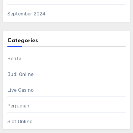
September 2024
Categories
Berita
Judi Online
Live Casino
Perjudian
Slot Online