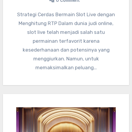
0
Comment
Strategi Cerdas Bermain Slot Live dengan
Menghitung RTP Dalam dunia judi online,
slot live telah menjadi salah satu
permainan terfavorit karena
kesederhanaan dan potensinya yang
menggiurkan. Namun, untuk
memaksimalkan peluang…