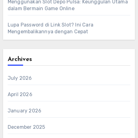
Menggunakan Slot Depo Pulsa: Keunggulan Utama
dalam Bermain Game Online
Lupa Password di Link Slot? Ini Cara
Mengembalikannya dengan Cepat
Archives
July 2026
April 2026
January 2026
December 2025