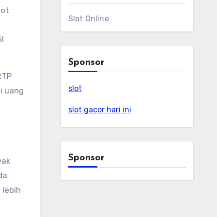
lot
Slot Online
l
Sponsor
RTP
slot
i uang
slot gacor hari ini
Sponsor
yak
da
 lebih