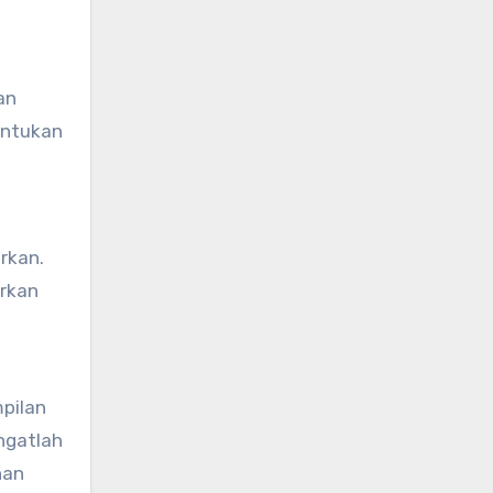
an
entukan
rkan.
arkan
pilan
ngatlah
nan