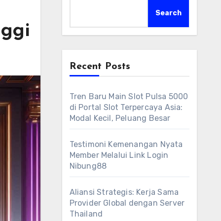
Search
nggi
Recent Posts
Tren Baru Main Slot Pulsa 5000
di Portal Slot Terpercaya Asia:
Modal Kecil, Peluang Besar
Testimoni Kemenangan Nyata
Member Melalui Link Login
Nibung88
Aliansi Strategis: Kerja Sama
Provider Global dengan Server
Thailand