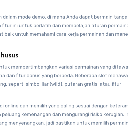
an dalam mode demo, di mana Anda dapat bermain tanpa
tur ini untuk berlatih dan mempelajari aturan permain
sangat baik untuk memahami cara kerja permainan dan men
Khusus
 untuk mempertimbangkan variasi permainan yang ditawa
ema dan fitur bonus yang berbeda. Beberapa slot menaw
eperti simbol liar (wild), putaran gratis, atau fitur
i online dan memilih yang paling sesuai dengan keteram
 peluang kemenangan dan mengurangi risiko kerugian. I
ang menyenangkan, jadi pastikan untuk memilih permai