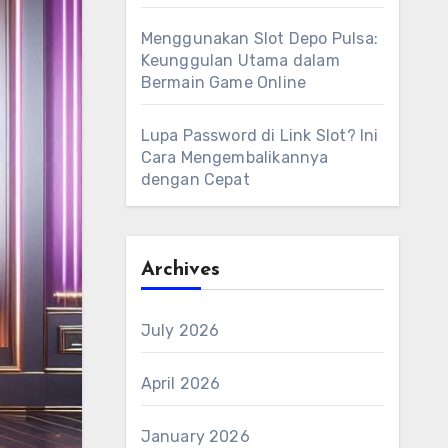
Menggunakan Slot Depo Pulsa:
Keunggulan Utama dalam
Bermain Game Online
Lupa Password di Link Slot? Ini
Cara Mengembalikannya
dengan Cepat
Archives
July 2026
April 2026
January 2026