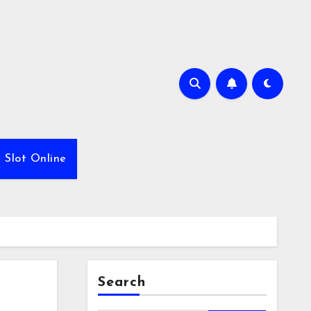
Slot Online
Search