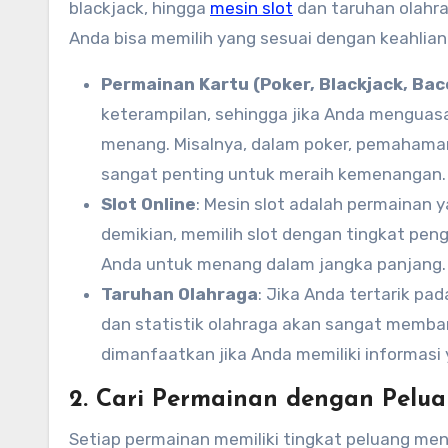
blackjack, hingga
mesin slot
dan taruhan olahra
Anda bisa memilih yang sesuai dengan keahlian
Permainan Kartu (Poker, Blackjack, Bac
keterampilan, sehingga jika Anda menguasai
menang. Misalnya, dalam poker, pemaham
sangat penting untuk meraih kemenangan.
Slot Online
: Mesin slot adalah permainan
demikian, memilih slot dengan tingkat pen
Anda untuk menang dalam jangka panjang.
Taruhan Olahraga
: Jika Anda tertarik p
dan statistik olahraga akan sangat memban
dimanfaatkan jika Anda memiliki informasi
2.
Cari Permainan dengan Pelu
Setiap permainan memiliki tingkat peluang me