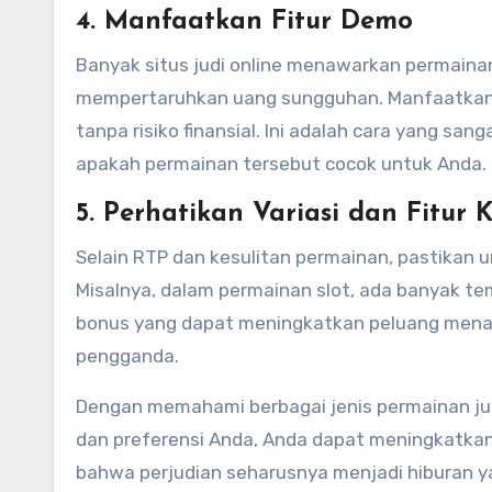
4.
Manfaatkan Fitur Demo
Banyak situs judi online menawarkan permain
mempertaruhkan uang sungguhan. Manfaatkan fi
tanpa risiko finansial. Ini adalah cara yang 
apakah permainan tersebut cocok untuk Anda.
5.
Perhatikan Variasi dan Fitur 
Selain RTP dan kesulitan permainan, pastikan
Misalnya, dalam permainan slot, ada banyak t
bonus yang dapat meningkatkan peluang menang, s
pengganda.
Dengan memahami berbagai jenis permainan jud
dan preferensi Anda, Anda dapat meningkatkan
bahwa perjudian seharusnya menjadi hiburan y