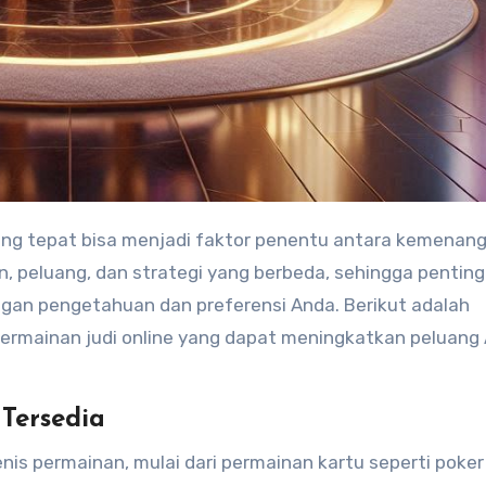
an, peluang, dan strategi yang berbeda, sehingga penting
gan pengetahuan dan preferensi Anda. Berikut adalah
ermainan judi online yang dapat meningkatkan peluang
Tersedia
enis permainan, mulai dari permainan kartu seperti poker