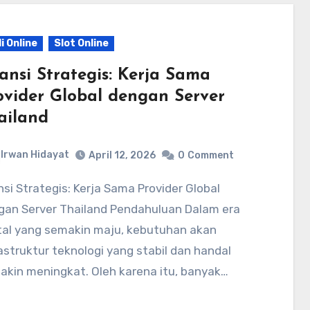
i Online
Slot Online
iansi Strategis: Kerja Sama
ovider Global dengan Server
ailand
Irwan Hidayat
April 12, 2026
0
Comment
gan Server Thailand Pendahuluan Dalam era
ital yang semakin maju, kebutuhan akan
astruktur teknologi yang stabil dan handal
akin meningkat. Oleh karena itu, banyak…