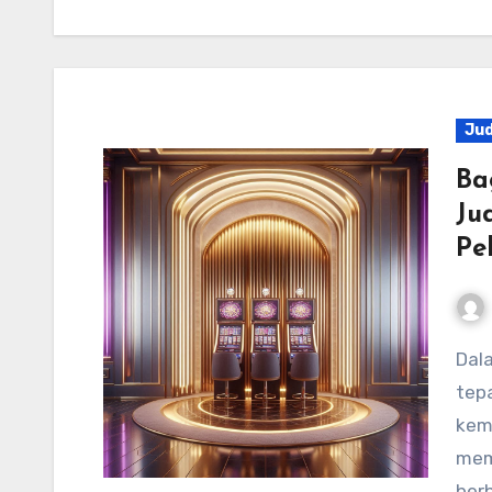
Jud
Ba
Ju
Pe
Dalam dunia judi online, pemilihan permainan yang
tep
kem
memi
ber