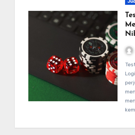
Jud
Te
Me
Ni
Testimoni Kemenangan Nyata Member Melalui Link
Log
perj
men
men
kem