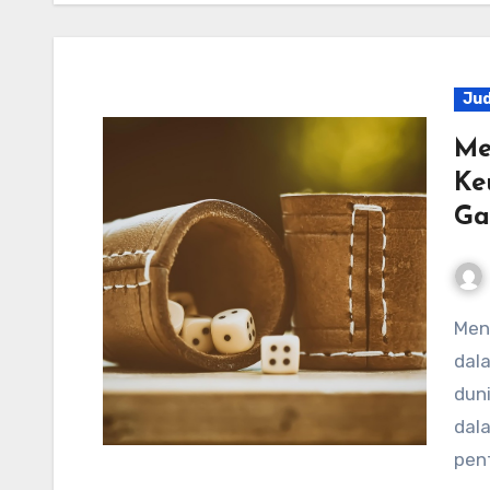
Jud
Me
Ke
Ga
Menggunakan Slot Depo Pulsa: Keunggulan Utama
dal
dun
dal
pen