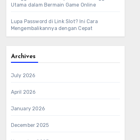
Utama dalam Bermain Game Online
Lupa Password di Link Slot? Ini Cara
Mengembalikannya dengan Cepat
Archives
July 2026
April 2026
January 2026
December 2025