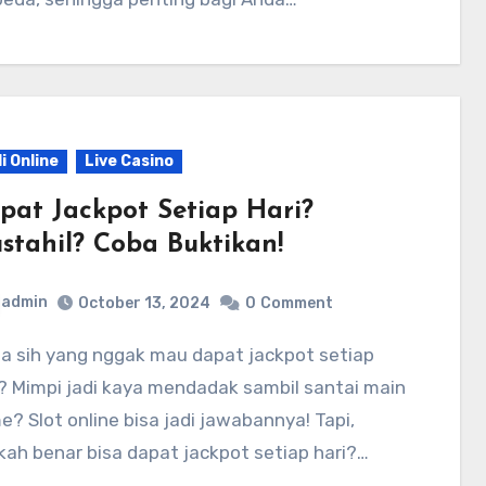
i Online
Live Casino
pat Jackpot Setiap Hari?
stahil? Coba Buktikan!
admin
October 13, 2024
0
Comment
? Mimpi jadi kaya mendadak sambil santai main
? Slot online bisa jadi jawabannya! Tapi,
ah benar bisa dapat jackpot setiap hari?…