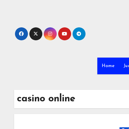
Skip
to
content
Home
Ju
casino online