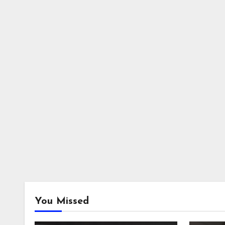
You Missed