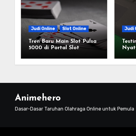
Judi Online
Slot Online
Judi 
Tren Baru Main Slot Pulsa
Test
5000 di Portal Slot
Nyat
Terpercaya Asia: Modal
Link
Kecil, Peluang Besar
Animehero
Dasar-Dasar Taruhan Olahraga Online untuk Pemula