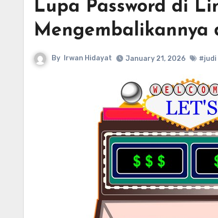
Lupa Password di Lin
Mengembalikannya 
By
Irwan Hidayat
January 21, 2026
#judi