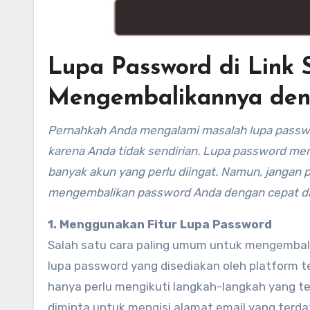
Lupa Password di Link S
Mengembalikannya den
Pernahkah Anda mengalami masalah lupa password saat ingin masuk ke akun slot online Anda? Jangan khawatir,
karena Anda tidak sendirian. Lupa password me
banyak akun yang perlu diingat. Namun, jangan 
mengembalikan password Anda dengan cepat d
1. Menggunakan Fitur Lupa Password
Salah satu cara paling umum untuk mengembal
lupa password yang disediakan oleh platform 
hanya perlu mengikuti langkah-langkah yang te
diminta untuk mengisi alamat email yang terd