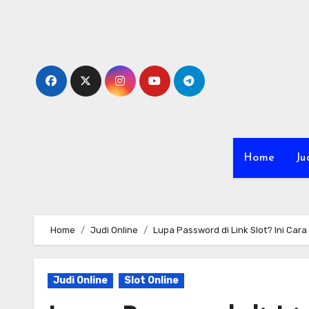
Skip
to
content
Home
Ju
Home
Judi Online
Lupa Password di Link Slot? Ini C
Judi Online
Slot Online