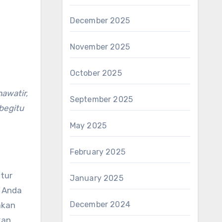
December 2025
November 2025
October 2025
September 2025
begitu
May 2025
February 2025
tur
January 2025
, Anda
December 2024
akan
kan