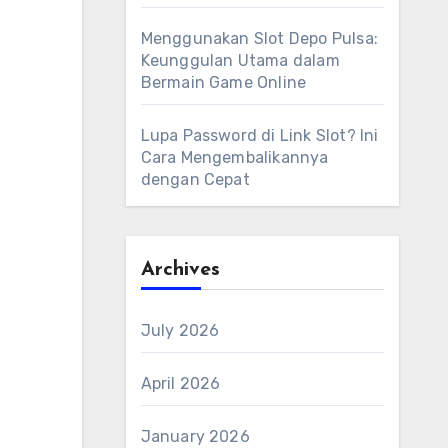
Menggunakan Slot Depo Pulsa:
Keunggulan Utama dalam
Bermain Game Online
Lupa Password di Link Slot? Ini
Cara Mengembalikannya
dengan Cepat
Archives
July 2026
April 2026
January 2026