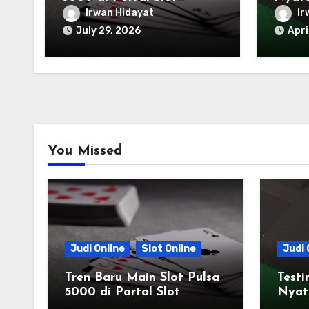
Terpercaya Asia: Modal
Link 
Irwan Hidayat
Ir
Kecil, Peluang Besar
July 29, 2026
Apri
You Missed
Judi Online
Slot Online
Judi 
Tren Baru Main Slot Pulsa
Test
5000 di Portal Slot
Nyat
Terpercaya Asia: Modal
Link