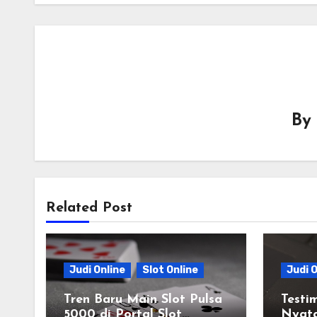
B
Related Post
Judi Online
Slot Online
Judi O
Tren Baru Main Slot Pulsa
Testi
5000 di Portal Slot
Nyata