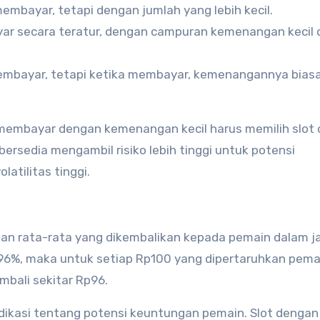
embayar, tetapi dengan jumlah yang lebih kecil.
ar secara teratur, dengan campuran kemenangan kecil 
membayar, tetapi ketika membayar, kemenangannya bias
membayar dengan kemenangan kecil harus memilih slot
bersedia mengambil risiko lebih tinggi untuk potensi
atilitas tinggi.
uhan rata-rata yang dikembalikan kepada pemain dalam j
P 96%, maka untuk setiap Rp100 yang dipertaruhkan pema
bali sekitar Rp96.
ndikasi tentang potensi keuntungan pemain. Slot denga