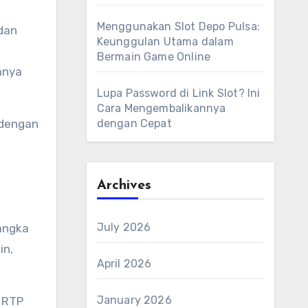
Menggunakan Slot Depo Pulsa:
dan
Keunggulan Utama dalam
Bermain Game Online
anya
Lupa Password di Link Slot? Ini
Cara Mengembalikannya
 dengan
dengan Cepat
Archives
July 2026
angka
in,
April 2026
January 2026
n RTP