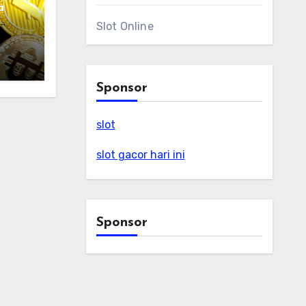
a
Slot Online
nd
Sponsor
slot
slot gacor hari ini
Sponsor