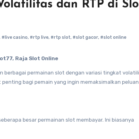
atilitas dan RTP di Slo
,
#live casino
,
#rtp live
,
#rtp slot
,
#slot gacor
,
#slot online
ot77, Raja Slot Online
n berbagai permainan slot dengan variasi tingkat volatil
t penting bagi pemain yang ingin memaksimalkan pelua
seberapa besar permainan slot membayar. Ini biasanya