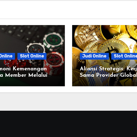
Online
Slot Online
Judi Online
Slot Onlin
imoni Kemenangan
Aliansi Strategis: Ker
a Member Melalui
Sama Provider Globa
 Login Nibung88
dengan Server Thaila