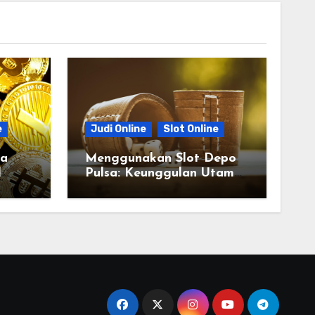
e
Judi Online
Slot Online
ja
Menggunakan Slot Depo
l
Pulsa: Keunggulan Utama
nd
dalam Bermain Game
Online