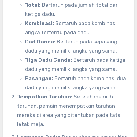
Total:
Bertaruh pada jumlah total dari
ketiga dadu.
Kombinasi:
Bertaruh pada kombinasi
angka tertentu pada dadu.
Dad Ganda:
Bertaruh pada sepasang
dadu yang memiliki angka yang sama.
Tiga Dadu Ganda:
Bertaruh pada ketiga
dadu yang memiliki angka yang sama.
Pasangan:
Bertaruh pada kombinasi dua
dadu yang memiliki angka yang sama.
Tempatkan Taruhan:
Setelah memilih
taruhan, pemain menempatkan taruhan
mereka di area yang ditentukan pada tata
letak meja.