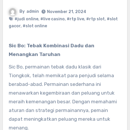
By
admin
November 21, 2024
#judi online
,
#live casino
,
#rtp live
,
#rtp slot
,
#slot
gacor
,
#slot online
Sic Bo: Tebak Kombinasi Dadu dan
Menangkan Taruhan
Sic Bo, permainan tebak dadu klasik dari
Tiongkok, telah memikat para penjudi selama
berabad-abad. Permainan sederhana ini
menawarkan kegembiraan dan peluang untuk
meraih kemenangan besar. Dengan memahami
aturan dan strategi permainannya, pemain
dapat meningkatkan peluang mereka untuk
menang.