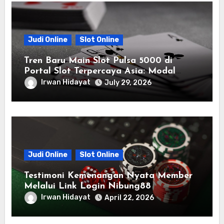
Judi Online
Slot Online
Tren Baru Main Slot Pulsa 5000 di
Portal Slot Terpercaya Asia: Modal
Kecil, Peluang Besar
Irwan Hidayat
July 29, 2026
Judi Online
Slot Online
Testimoni Kemenangan Nyata Member
Melalui Link Login Nibung88
Irwan Hidayat
April 22, 2026