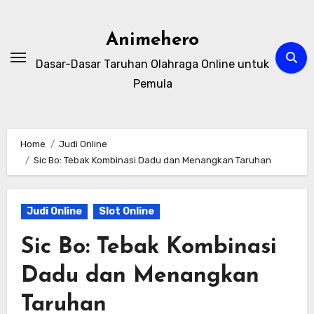
Skip
to
Animehero
content
Dasar-Dasar Taruhan Olahraga Online untuk
Pemula
Home
Judi Online
Sic Bo: Tebak Kombinasi Dadu dan Menangkan Taruhan
Judi Online
Slot Online
Sic Bo: Tebak Kombinasi
Dadu dan Menangkan
Taruhan