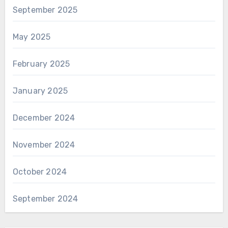
September 2025
May 2025
February 2025
January 2025
December 2024
November 2024
October 2024
September 2024