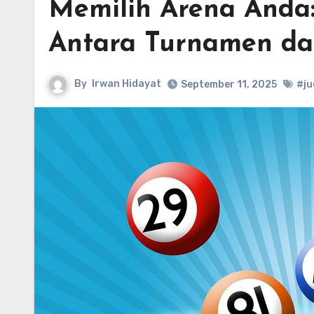
Memilih Arena Anda:
Antara Turnamen da
By
Irwan Hidayat
September 11, 2025
#ju