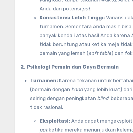
Anda dan potensi
pot
.
Konsistensi Lebih Tinggi:
Varians dal
turnamen. Sementara Anda masih bis
banyak kendali atas hasil Anda karena
tidak beruntung atau ketika meja tid
pemain yang lemah (
soft table
) dan fo
2. Psikologi Pemain dan Gaya Bermain
Turnamen:
Karena tekanan untuk bertahan 
(bermain dengan
hand
yang lebih kuat) dar
seiring dengan peningkatan
blind
, beberap
tidak rasional.
Eksploitasi:
Anda dapat mengeksploita
pot
ketika mereka menunjukkan kelema