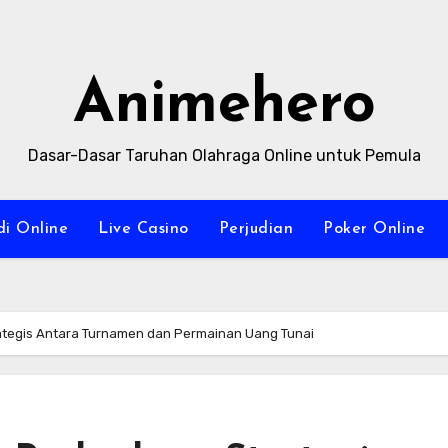
Animehero
Dasar-Dasar Taruhan Olahraga Online untuk Pemula
di Online
Live Casino
Perjudian
Poker Online
ategis Antara Turnamen dan Permainan Uang Tunai