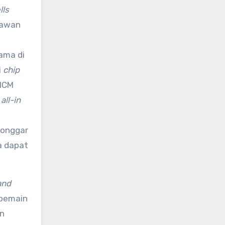
lls
lawan
ama di
i
chip
 ICM
all-in
longgar
a dapat
and
 pemain
n