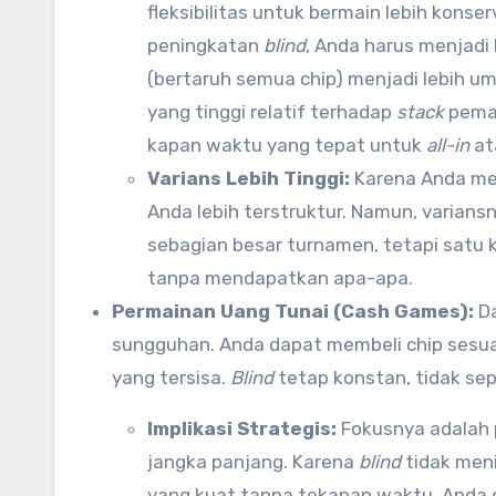
fleksibilitas untuk bermain lebih kons
peningkatan
blind
, Anda harus menjadi 
(bertaruh semua chip) menjadi lebih u
yang tinggi relatif terhadap
stack
pema
kapan waktu yang tepat untuk
all-in
at
Varians Lebih Tinggi:
Karena Anda m
Anda lebih terstruktur. Namun, variansn
sebagian besar turnamen, tetapi satu 
tanpa mendapatkan apa-apa.
Permainan Uang Tunai (Cash Games):
Da
sungguhan. Anda dapat membeli chip sesua
yang tersisa.
Blind
tetap konstan, tidak sep
Implikasi Strategis:
Fokusnya adalah
jangka panjang. Karena
blind
tidak men
yang kuat tanpa tekanan waktu. Anda