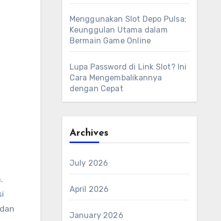
Menggunakan Slot Depo Pulsa:
Keunggulan Utama dalam
Bermain Game Online
Lupa Password di Link Slot? Ini
Cara Mengembalikannya
dengan Cepat
Archives
July 2026
April 2026
i
 dan
January 2026