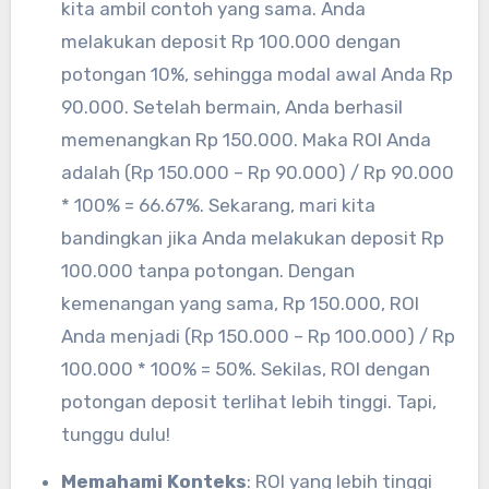
kita ambil contoh yang sama. Anda
melakukan deposit Rp 100.000 dengan
potongan 10%, sehingga modal awal Anda Rp
90.000. Setelah bermain, Anda berhasil
memenangkan Rp 150.000. Maka ROI Anda
adalah (Rp 150.000 – Rp 90.000) / Rp 90.000
* 100% = 66.67%. Sekarang, mari kita
bandingkan jika Anda melakukan deposit Rp
100.000 tanpa potongan. Dengan
kemenangan yang sama, Rp 150.000, ROI
Anda menjadi (Rp 150.000 – Rp 100.000) / Rp
100.000 * 100% = 50%. Sekilas, ROI dengan
potongan deposit terlihat lebih tinggi. Tapi,
tunggu dulu!
Memahami Konteks
: ROI yang lebih tinggi