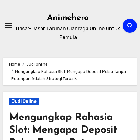
Skip
to
Animehero
content
Dasar-Dasar Taruhan Olahraga Online untuk
Pemula
Home
Judi Online
Mengungkap Rahasia Slot: Mengapa Deposit Pulsa Tanpa
Potongan Adalah Strategi Terbaik
Judi Online
Mengungkap Rahasia
Slot: Mengapa Deposit