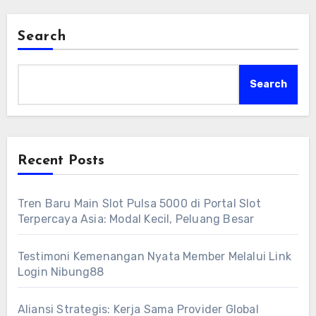
Search
Search
Recent Posts
Tren Baru Main Slot Pulsa 5000 di Portal Slot
Terpercaya Asia: Modal Kecil, Peluang Besar
Testimoni Kemenangan Nyata Member Melalui Link
Login Nibung88
Aliansi Strategis: Kerja Sama Provider Global