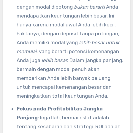
dengan modal dipotong
bukan berarti
Anda
mendapatkan keuntungan lebih besar. Ini
hanya karena modal awal Anda lebih kecil.
Faktanya, dengan deposit tanpa potongan,
Anda memiliki modal yang
lebih besar untuk
memulai
, yang berarti potensi kemenangan
Anda juga
lebih besar
. Dalam jangka panjang,
bermain dengan modal penuh akan
memberikan Anda lebih banyak peluang
untuk mencapai kemenangan besar dan
meningkatkan total keuntungan Anda.
Fokus pada Profitabilitas Jangka
Panjang
: Ingatlah, bermain slot adalah
tentang kesabaran dan strategi. ROI adalah