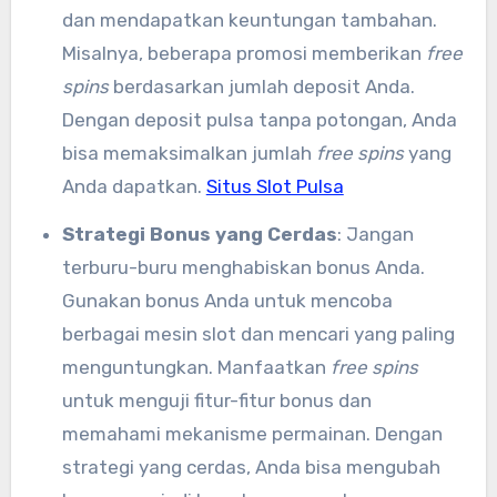
dan mendapatkan keuntungan tambahan.
Misalnya, beberapa promosi memberikan
free
spins
berdasarkan jumlah deposit Anda.
Dengan deposit pulsa tanpa potongan, Anda
bisa memaksimalkan jumlah
free spins
yang
Anda dapatkan.
Situs Slot Pulsa
Strategi Bonus yang Cerdas
: Jangan
terburu-buru menghabiskan bonus Anda.
Gunakan bonus Anda untuk mencoba
berbagai mesin slot dan mencari yang paling
menguntungkan. Manfaatkan
free spins
untuk menguji fitur-fitur bonus dan
memahami mekanisme permainan. Dengan
strategi yang cerdas, Anda bisa mengubah