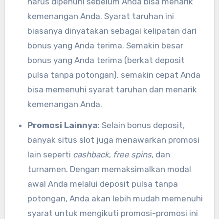
harus dipenuhi sebelum Anda bisa menarik
kemenangan Anda. Syarat taruhan ini
biasanya dinyatakan sebagai kelipatan dari
bonus yang Anda terima. Semakin besar
bonus yang Anda terima (berkat deposit
pulsa tanpa potongan), semakin cepat Anda
bisa memenuhi syarat taruhan dan menarik
kemenangan Anda.
Promosi Lainnya
: Selain bonus deposit,
banyak situs slot juga menawarkan promosi
lain seperti
cashback
,
free spins
, dan
turnamen. Dengan memaksimalkan modal
awal Anda melalui deposit pulsa tanpa
potongan, Anda akan lebih mudah memenuhi
syarat untuk mengikuti promosi-promosi ini