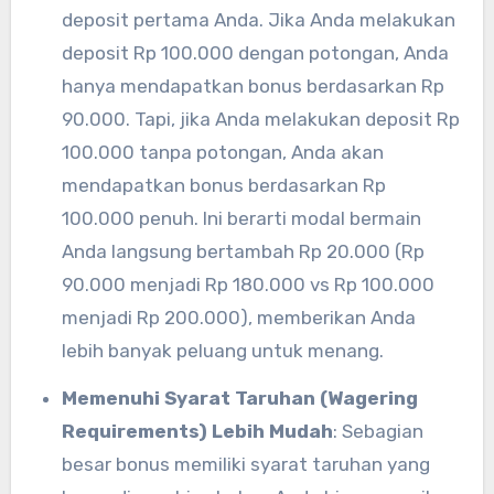
deposit pertama Anda. Jika Anda melakukan
deposit Rp 100.000 dengan potongan, Anda
hanya mendapatkan bonus berdasarkan Rp
90.000. Tapi, jika Anda melakukan deposit Rp
100.000 tanpa potongan, Anda akan
mendapatkan bonus berdasarkan Rp
100.000 penuh. Ini berarti modal bermain
Anda langsung bertambah Rp 20.000 (Rp
90.000 menjadi Rp 180.000 vs Rp 100.000
menjadi Rp 200.000), memberikan Anda
lebih banyak peluang untuk menang.
Memenuhi Syarat Taruhan (Wagering
Requirements) Lebih Mudah
: Sebagian
besar bonus memiliki syarat taruhan yang