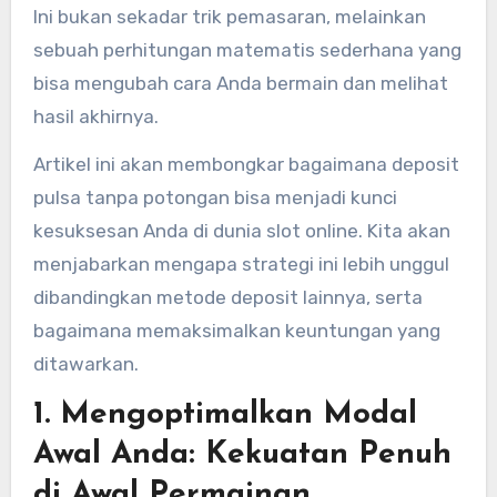
Ini bukan sekadar trik pemasaran, melainkan
sebuah perhitungan matematis sederhana yang
bisa mengubah cara Anda bermain dan melihat
hasil akhirnya.
Artikel ini akan membongkar bagaimana deposit
pulsa tanpa potongan bisa menjadi kunci
kesuksesan Anda di dunia slot online. Kita akan
menjabarkan mengapa strategi ini lebih unggul
dibandingkan metode deposit lainnya, serta
bagaimana memaksimalkan keuntungan yang
ditawarkan.
1. Mengoptimalkan Modal
Awal Anda: Kekuatan Penuh
di Awal Permainan