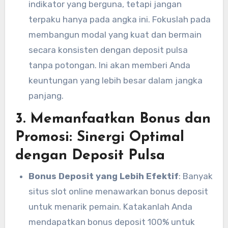
indikator yang berguna, tetapi jangan
terpaku hanya pada angka ini. Fokuslah pada
membangun modal yang kuat dan bermain
secara konsisten dengan deposit pulsa
tanpa potongan. Ini akan memberi Anda
keuntungan yang lebih besar dalam jangka
panjang.
3. Memanfaatkan Bonus dan
Promosi: Sinergi Optimal
dengan Deposit Pulsa
Bonus Deposit yang Lebih Efektif
: Banyak
situs slot online menawarkan bonus deposit
untuk menarik pemain. Katakanlah Anda
mendapatkan bonus deposit 100% untuk